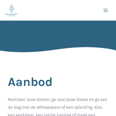
Ga
naar
de
inhoud
Aanbod
Realiseer jouw doelen, ga voor jouw ideaal en ga aan
de slag met de whitepapers of een opleiding. Kies
een workshop, een online training of maak een