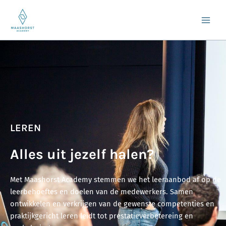
Ga
naar
de
inhoud
LEREN
Alles uit jezelf halen?
Met Maashorst Academy stemmen we het leeraanbod af op de
leerbehoeftes en doelen van de medewerkers. Samen
ontwikkelen en verkrijgen van de gewenste competenties en
praktijkgericht leren leidt tot prestatieverbetereing en