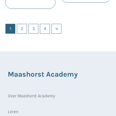
Toevoegen aan
winkelwagen
1
2
3
4
→
Maashorst Academy
Over Maashorst Academy
Leren