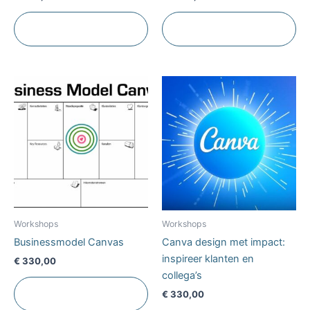
Toevoegen aan
Toevoegen aan
winkelwagen
winkelwagen
Workshops
Workshops
Businessmodel Canvas
Canva design met impact:
inspireer klanten en
€
330,00
collega’s
Toevoegen aan
€
330,00
winkelwagen