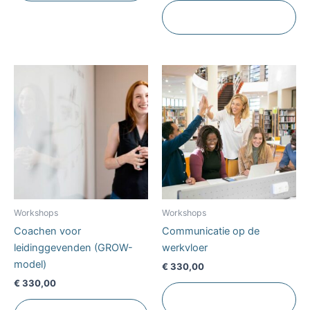
Toevoegen aan
winkelwagen
Workshops
Workshops
Coachen voor
Communicatie op de
leidinggevenden (GROW-
werkvloer
model)
€
330,00
€
330,00
Toevoegen aan
winkelwagen