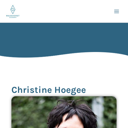
Ga
naar
de
inhoud
Christine Hoegee