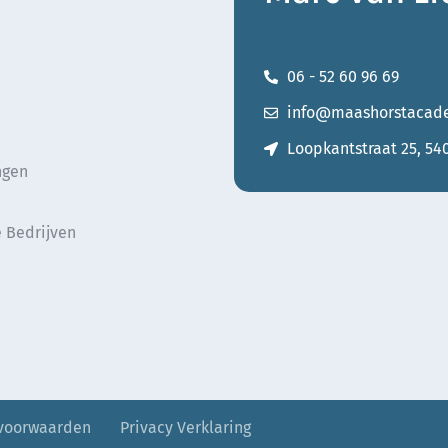
06 - 52 60 96 69
info@maashorstacade
Loopkantstraat 25, 54
ngen
 Bedrijven
voorwaarden
—–
Privacy Verklaring