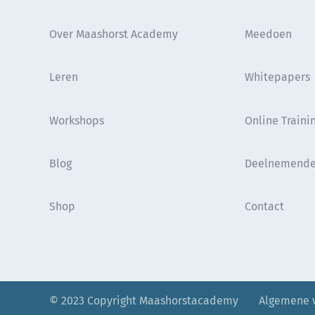
Over Maashorst Academy
Meedoen
Leren
Whitepapers
Workshops
Online Traini
Blog
Deelnemende
Shop
Contact
© 2023 Copyright Maashorstacademy
—–
Algemene 