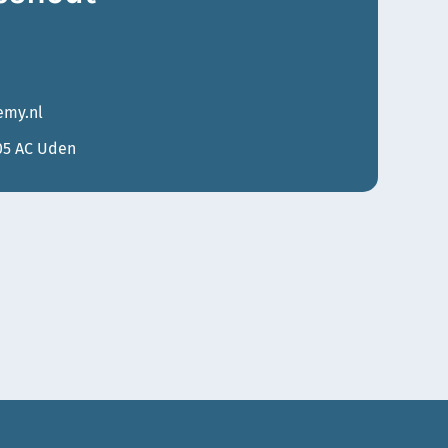
my.nl
05 AC Uden