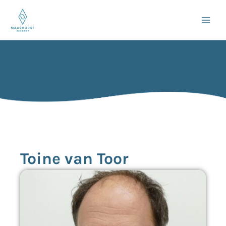
Ga
naar
de
inhoud
Toine van Toor