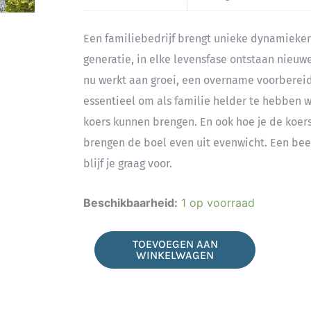
Een familiebedrijf brengt unieke dynamieken
generatie, in elke levensfase ontstaan nieuw
nu werkt aan groei, een overname voorbereidt,
essentieel om als familie helder te hebben w
koers kunnen brengen. En ook hoe je de koer
brengen de boel even uit evenwicht. Een beet
blijf je graag voor.
Koers
Beschikbaarheid:
1 op voorraad
houden
in
TOEVOEGEN AAN
WINKELWAGEN
het
familiebedrijf
aantal