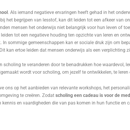
hool
. Als iemand negatieve ervaringen heeft gehad in het onderwij
bij het begrijpen van lesstof, kan dit leiden tot een afkeer van on
nden mensen het onderwijs niet belangrijk voor hun leven of toe
t leiden tot een negatieve houding ten opzichte van leren en ontw
k
. In sommige gemeenschappen kan er sociale druk zijn om bepa
 Dit kan ertoe leiden dat mensen onderwijs als een verplichting z
an scholing te veranderen door te benadrukken hoe waardevol, leu
rijgemaakt wordt voor scholing, om jezelf te ontwikkelen, te leren
e ons op het aanbieden van relevante workshops, het personalis
romgeving te creëren. Zodat
scholing een cadeau is voor de me
an kennis en vaardigheden die van pas komen in hun functie en ca