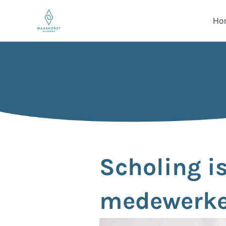
Ga
naar
Ho
de
inhoud
Scholing i
medewerke