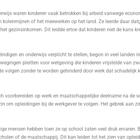
derwijs waren kinderen vaak betrokken bij arbeid vanwege econ
n kolenmijnen of het meewerken op het land. Ze leerde daar da
 het gezinsinkomen. Dit leidde ertoe dat kinderen niet de kans k
ndigen en onderwijs verplicht te stellen, begon in veel landen 
ewegingen pleitten voor wetgeving die kinderen vrijstelde van zw
e volgen zonder te worden gehinderd door werk dat schadelijk k
h voorbereiden op werk en maatschappelijke deelname na de sch
zin om opleidingen bij de werkgever te volgen. Het gebrek aan z
ge mensen hebben toen ze op school zaten veel druk ervaren. B
holen of de maatschappij. Dit kan leiden tot het zien van opleid