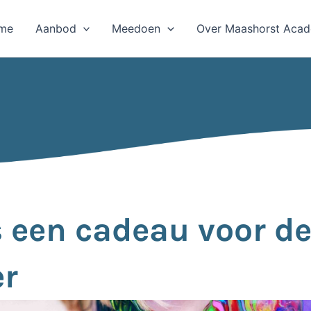
me
Aanbod
Meedoen
Over Maashorst Aca
s een cadeau voor d
r