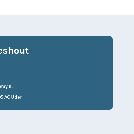
eshout
my.nl
05 AC Uden