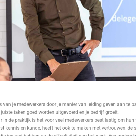
es van je medewerkers door je manier van leiding geven aan te pa
 juiste taken goed worden uitgevoerd en je bedrijf groeit.
ar in de praktijk is het voor veel medewerkers best lastig om hu
st kennis en kunde, heeft het ook te maken met vertrouwen, de 
e invloed hebben op de effectiviteit van het werk. Een andere be