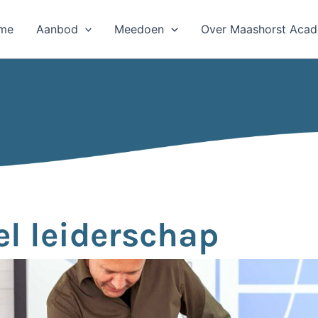
me
Aanbod
Meedoen
Over Maashorst Aca
el leiderschap