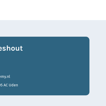
eshout
my.nl
05 AC Uden