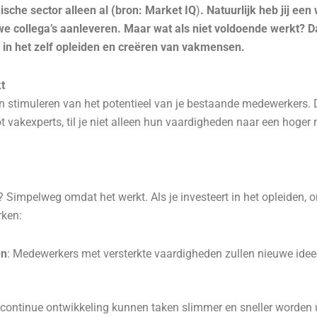
sche sector alleen al (bron: Market IQ
)
. Natuurlijk heb jij ee
collega’s aanleveren. Maar wat als niet voldoende werkt? Dat 
 in het zelf opleiden en creëren van vakmensen.
kt
n stimuleren van het potentieel van je bestaande medewerkers. 
 vakexperts, til je niet alleen hun vaardigheden naar een hoger 
impelweg omdat het werkt. Als je investeert in het opleiden, on
rken:
en
: Medewerkers met versterkte vaardigheden zullen nieuwe ide
 continue ontwikkeling kunnen taken slimmer en sneller worden u