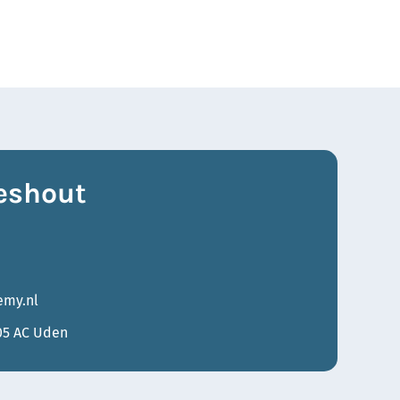
eshout
my.nl
05 AC Uden