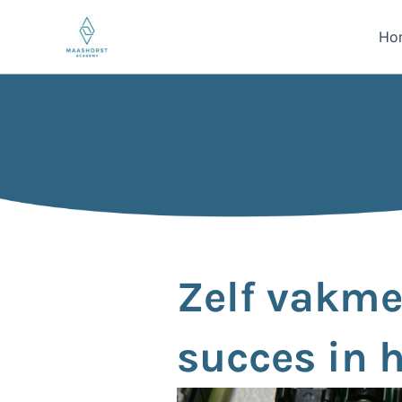
Ga
naar
Ho
de
inhoud
Zelf vakme
succes in 