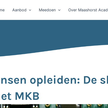
me
Aanbod
Meedoen
Over Maashorst Aca
nsen opleiden: De sl
het MKB