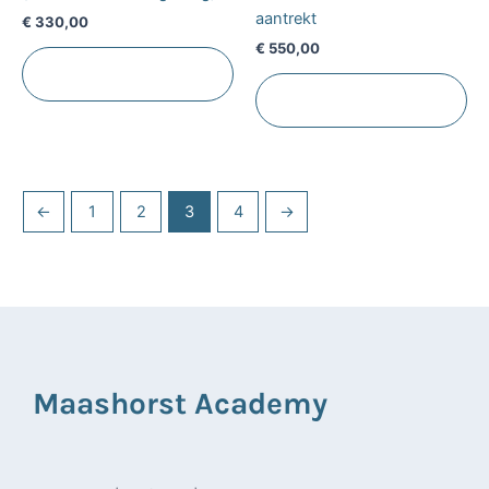
aantrekt
€
330,00
€
550,00
Toevoegen aan
winkelwagen
Toevoegen aan
winkelwagen
←
1
2
3
4
→
Maashorst Academy